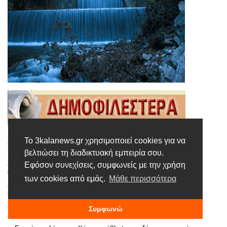
Το 3kalanews.gr χρησιμοποιεί cookies για να
Γιορτή καλαμποκιού, 1/8/2026, στον Αγ. Βησσαρίωνα Δήμου
Πύλης
βελτιώσει τη διαδικτυακή εμπειρία σου.
Εφόσον συνεχίσεις, συμφωνείς με την χρήση
Τριπλή συνεργασία στα Τρίκαλα ενάντια στις τηλεφωνικές
απάτες
των cookies από εμάς.
Μάθε περισσότερα
Wander Mamas x Fashion City Outlet: Η μουσικοκινητική
συνεχίζεται με ακόμη μία ξεχωριστή συνάντηση
H Περιφέρεια Θεσσαλίας χρηματοδοτεί τη δημιουργία ενός
Συμφωνώ
μεγάλου φωτοβολταϊκού σταθμού στο Διαλεκτό Τρικάλων