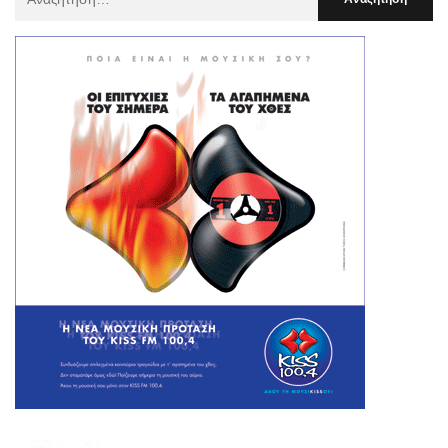
Για
: