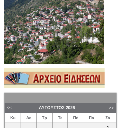
ΑΎΓΟΥΣΤΟΣ
2026
Κυ
Δε
Τρ
Τε
Πέ
Πα
Σά
1