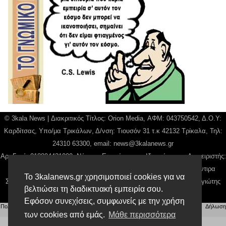
© 3kala News | Διακριτικός Τίτλος: Orion Media, ΑΦΜ: 043750542, Δ.Ο.Υ:
Καρδίτσας, Υπο/μα Τρικάλων, Δ/νση: Τιουσόν 31 τ.κ 42132 Τρίκαλα, Τηλ:
24310 63300, email:
news@3kalanews.gr
Αρ. Γεμή: 018804431000, Νόμιμος Εκπρόσωπος, Ιδιοκτήτης και Διαχειριστής:
Παναγιώτης Φιλίππου, Διευθύντρια: Γιαννουσά Βασιλική, Διευθύντιρα
Το 3kalanews.gr χρησιμοποιεί cookies για να
Σύνταξης: Μπαλαμπάνη Βασιλική. Δικαιούχος domain name Παναγιώτης
βελτιώσει τη διαδικτυακή εμπειρία σου.
Φιλίππου
Εφόσον συνεχίσεις, συμφωνείς με την χρήση
Πολιτική απορρήτου
|
Αίτηση Διαχείρισης Προσωπικών Δεδομένων
|
Όροι χρήσης
| |
Δήλωση
Συμμόρφωσης
των cookies από εμάς.
Μάθε περισσότερα