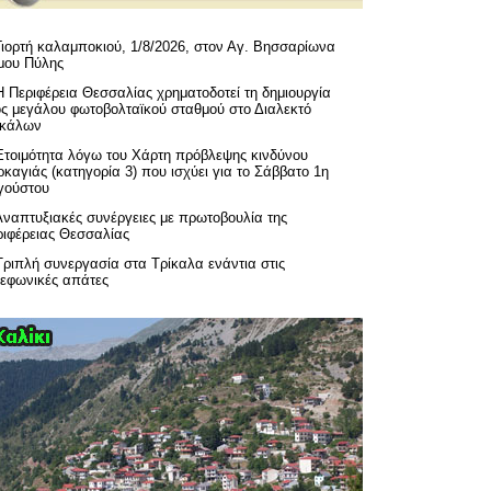
Γιορτή καλαμποκιού, 1/8/2026, στον Αγ. Βησσαρίωνα
μου Πύλης
H Περιφέρεια Θεσσαλίας χρηματοδοτεί τη δημιουργία
ός μεγάλου φωτοβολταϊκού σταθμού στο Διαλεκτό
ικάλων
Ετοιμότητα λόγω του Χάρτη πρόβλεψης κινδύνου
καγιάς (κατηγορία 3) που ισχύει για το Σάββατο 1η
γούστου
Αναπτυξιακές συνέργειες με πρωτοβουλία της
ριφέρειας Θεσσαλίας
Τριπλή συνεργασία στα Τρίκαλα ενάντια στις
λεφωνικές απάτες