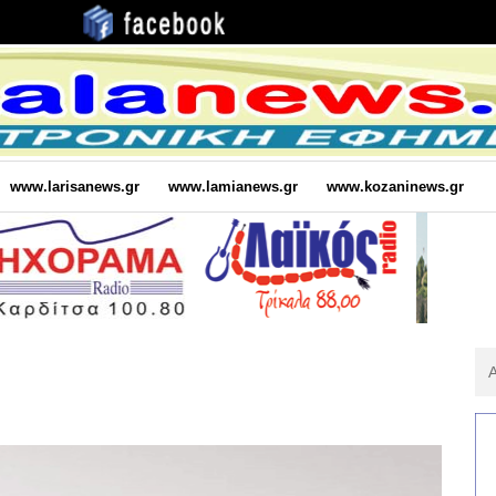
www.larisanews.gr
www.lamianews.gr
www.kozaninews.gr
Αν
Για
: