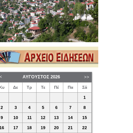
ΑΎΓΟΥΣΤΟΣ
2026
Κυ
Δε
Τρ
Τε
Πέ
Πα
Σά
1
2
3
4
5
6
7
8
9
10
11
12
13
14
15
16
17
18
19
20
21
22