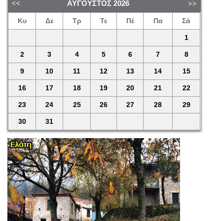
ΑΎΓΟΥΣΤΟΣ
2026
Κυ
Δε
Τρ
Τε
Πέ
Πα
Σά
1
2
3
4
5
6
7
8
9
10
11
12
13
14
15
16
17
18
19
20
21
22
23
24
25
26
27
28
29
30
31