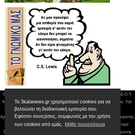
© 3kala News | Διακριτικός Τίτλος: Orion Media, ΑΦΜ: 043750542, Δ.Ο.Υ:
Το 3kalanews.gr χρησιμοποιεί cookies για να
Καρδίτσας, Υπο/μα Τρικάλων, Δ/νση: Τιουσόν 31 τ.κ 42132 Τρίκαλα, Τηλ:
βελτιώσει τη διαδικτυακή εμπειρία σου.
24310 63300, email:
news@3kalanews.gr
Εφόσον συνεχίσεις, συμφωνείς με την χρήση
Αρ. Γεμή: 018804431000, Νόμιμος Εκπρόσωπος, Ιδιοκτήτης και Διαχειριστής:
των cookies από εμάς.
Μάθε περισσότερα
Παναγιώτης Φιλίππου, Διευθύντρια: Γιαννουσά Βασιλική, Διευθύντιρα
Σύνταξης: Μπαλαμπάνη Βασιλική. Δικαιούχος domain name Παναγιώτης