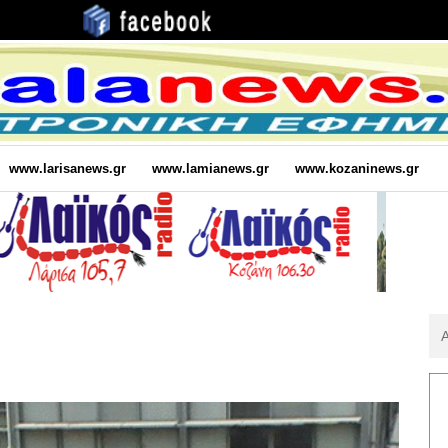
www.larisanews.gr
www.lamianews.gr
www.kozaninews.gr
Αν
Για
: