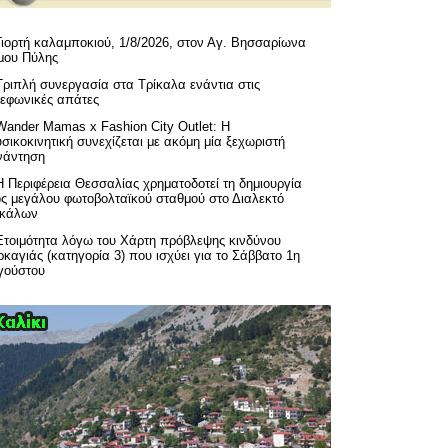
Γιορτή καλαμποκιού, 1/8/2026, στον Αγ. Βησσαρίωνα
μου Πύλης
Τριπλή συνεργασία στα Τρίκαλα ενάντια στις
λεφωνικές απάτες
Wander Mamas x Fashion City Outlet: Η
σικοκινητική συνεχίζεται με ακόμη μία ξεχωριστή
νάντηση
H Περιφέρεια Θεσσαλίας χρηματοδοτεί τη δημιουργία
ός μεγάλου φωτοβολταϊκού σταθμού στο Διαλεκτό
ικάλων
Ετοιμότητα λόγω του Χάρτη πρόβλεψης κινδύνου
καγιάς (κατηγορία 3) που ισχύει για το Σάββατο 1η
γούστου