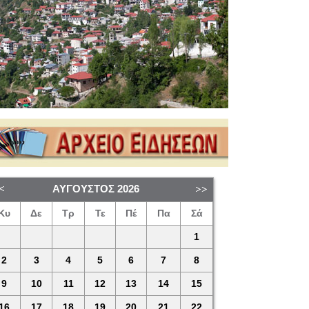
ΑΎΓΟΥΣΤΟΣ
2026
Κυ
Δε
Τρ
Τε
Πέ
Πα
Σά
1
2
3
4
5
6
7
8
9
10
11
12
13
14
15
16
17
18
19
20
21
22