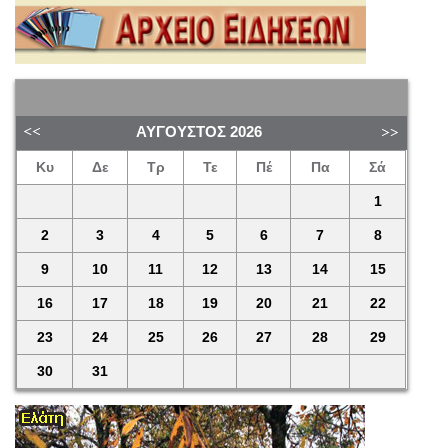
ΑΎΓΟΥΣΤΟΣ
2026
Κυ
Δε
Τρ
Τε
Πέ
Πα
Σά
1
2
3
4
5
6
7
8
9
10
11
12
13
14
15
16
17
18
19
20
21
22
23
24
25
26
27
28
29
30
31