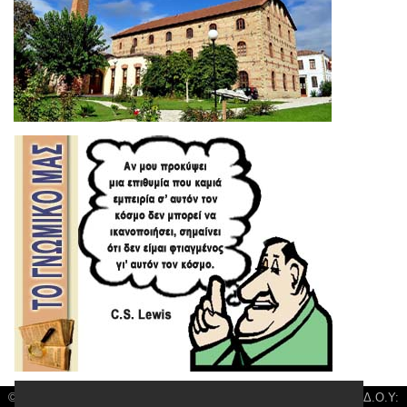
© 3kala News | Διακριτικός Τίτλος: Orion Media, ΑΦΜ: 043750542, Δ.Ο.Υ: