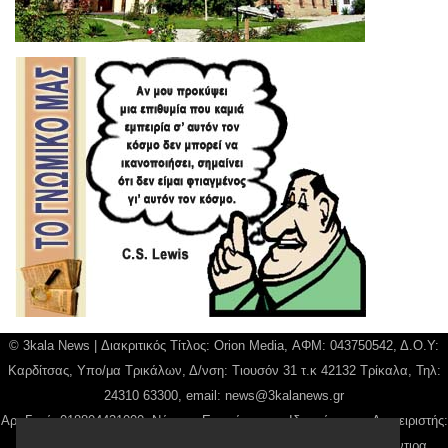
© 3kala News | Διακριτικός Τίτλος: Orion Media, ΑΦΜ: 043750542, Δ.Ο.Υ:
Καρδίτσας, Υπο/μα Τρικάλων, Δ/νση: Τιουσόν 31 τ.κ 42132 Τρίκαλα, Τηλ:
24310 63300, email:
news@3kalanews.gr
Αρ. Γεμή: 018804431000, Νόμιμος Εκπρόσωπος, Ιδιοκτήτης και Διαχειριστής:
Παναγιώτης Φιλίππου, Διευθύντρια: Γιαννουσά Βασιλική, Διευθύντιρα