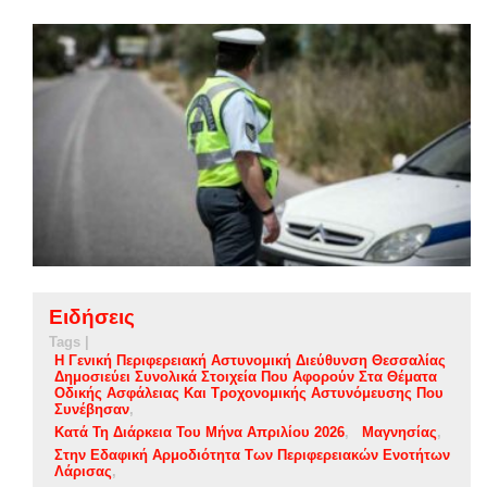
Ειδήσεις
Tags |
Η Γενική Περιφερειακή Αστυνομική Διεύθυνση Θεσσαλίας
Δημοσιεύει Συνολικά Στοιχεία Που Αφορούν Στα Θέματα
Οδικής Ασφάλειας Και Τροχονομικής Αστυνόμευσης Που
Συνέβησαν
Κατά Τη Διάρκεια Του Μήνα Απριλίου 2026
Μαγνησίας
Στην Εδαφική Αρμοδιότητα Των Περιφερειακών Ενοτήτων
Λάρισας