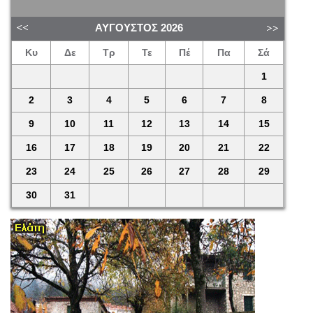
ΑΎΓΟΥΣΤΟΣ
2026
Κυ
Δε
Τρ
Τε
Πέ
Πα
Σά
1
2
3
4
5
6
7
8
9
10
11
12
13
14
15
16
17
18
19
20
21
22
23
24
25
26
27
28
29
30
31