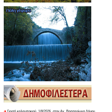
Γιορτή καλαμποκιού, 1/8/2026, στον Αγ. Βησσαρίωνα Δήμου