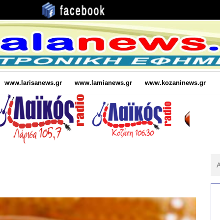
www.larisanews.gr
www.lamianews.gr
www.kozaninews.gr
Αν
Για
: