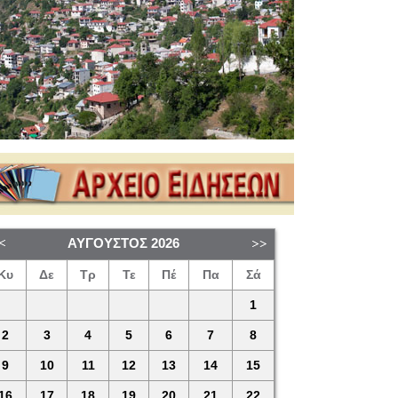
ΑΎΓΟΥΣΤΟΣ
2026
Κυ
Δε
Τρ
Τε
Πέ
Πα
Σά
1
2
3
4
5
6
7
8
9
10
11
12
13
14
15
16
17
18
19
20
21
22