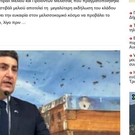
στιβάλ Μελιού και Προϊόντων Μέλισσας που πραγματοποιήθηκε
Φεστιβάλ μελιού αποτελεί τη μεγαλύτερη εκδήλωση του κλάδου
νει την ευκαιρία στον μελισσοκομικό κόσμο να προβάλει το
Δή
ο, λίγο πριν …
τη
πυρ
Αυ
μου
συ
εν
Τρ