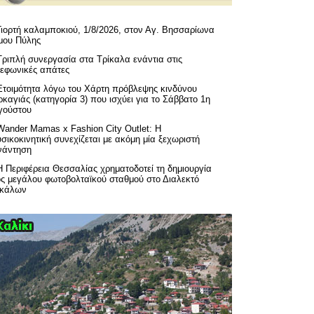
Γιορτή καλαμποκιού, 1/8/2026, στον Αγ. Βησσαρίωνα
μου Πύλης
Τριπλή συνεργασία στα Τρίκαλα ενάντια στις
λεφωνικές απάτες
Ετοιμότητα λόγω του Χάρτη πρόβλεψης κινδύνου
καγιάς (κατηγορία 3) που ισχύει για το Σάββατο 1η
γούστου
Wander Mamas x Fashion City Outlet: Η
σικοκινητική συνεχίζεται με ακόμη μία ξεχωριστή
νάντηση
H Περιφέρεια Θεσσαλίας χρηματοδοτεί τη δημιουργία
ός μεγάλου φωτοβολταϊκού σταθμού στο Διαλεκτό
ικάλων