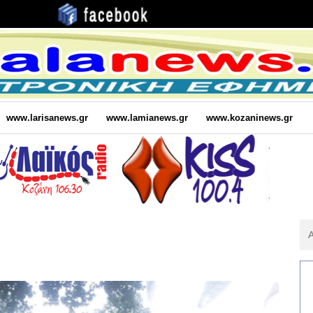
www.larisanews.gr
www.lamianews.gr
www.kozaninews.gr
Αν
Για
: