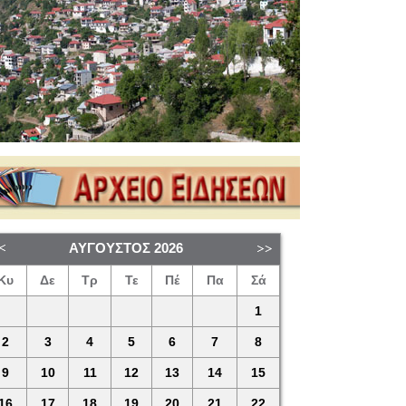
ΑΎΓΟΥΣΤΟΣ
2026
Κυ
Δε
Τρ
Τε
Πέ
Πα
Σά
1
2
3
4
5
6
7
8
9
10
11
12
13
14
15
16
17
18
19
20
21
22