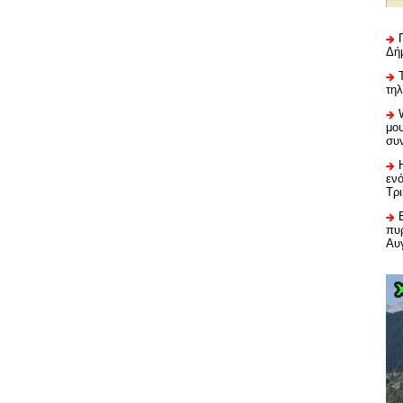
Δή
τη
μου
συ
εν
Τρ
πυρ
Αυ