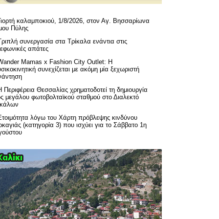
Γιορτή καλαμποκιού, 1/8/2026, στον Αγ. Βησσαρίωνα
μου Πύλης
Τριπλή συνεργασία στα Τρίκαλα ενάντια στις
λεφωνικές απάτες
Wander Mamas x Fashion City Outlet: Η
σικοκινητική συνεχίζεται με ακόμη μία ξεχωριστή
νάντηση
H Περιφέρεια Θεσσαλίας χρηματοδοτεί τη δημιουργία
ός μεγάλου φωτοβολταϊκού σταθμού στο Διαλεκτό
ικάλων
Ετοιμότητα λόγω του Χάρτη πρόβλεψης κινδύνου
καγιάς (κατηγορία 3) που ισχύει για το Σάββατο 1η
γούστου