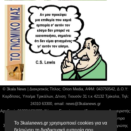
© 3kala News | Διακριτικός Τίτλος: Orion Media, ΑΦΜ: 043750542, Δ.Ο.Υ:
Καρδίτσας, Υπο/μα Τρικάλων, Δ/νση: Τιουσόν 31 τ.κ 42132 Τρίκαλα, Τηλ:
24310 63300, email:
news@3kalanews.gr
Αρ. Γεμή: 018804431000, Νόμιμος Εκπρόσωπος, Ιδιοκτήτης και Διαχειριστής:
Παναγιώτης Φιλίππου, Διευθύντρια: Γιαννουσά Βασιλική, Διευθύντιρα
Το 3kalanews.gr χρησιμοποιεί cookies για να
Σύνταξης: Μπαλαμπάνη Βασιλική. Δικαιούχος domain name Παναγιώτης
βελτιώσει τη διαδικτυακή εμπειρία σου.