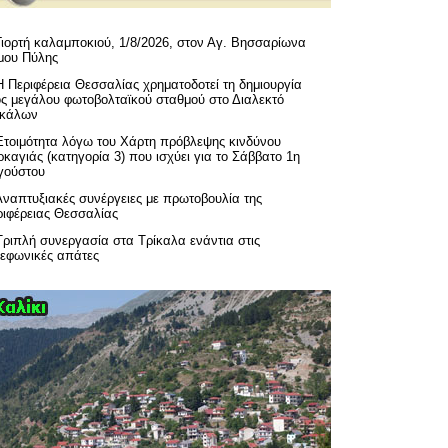
Γιορτή καλαμποκιού, 1/8/2026, στον Αγ. Βησσαρίωνα
μου Πύλης
H Περιφέρεια Θεσσαλίας χρηματοδοτεί τη δημιουργία
ός μεγάλου φωτοβολταϊκού σταθμού στο Διαλεκτό
ικάλων
Ετοιμότητα λόγω του Χάρτη πρόβλεψης κινδύνου
καγιάς (κατηγορία 3) που ισχύει για το Σάββατο 1η
γούστου
Αναπτυξιακές συνέργειες με πρωτοβουλία της
ριφέρειας Θεσσαλίας
Τριπλή συνεργασία στα Τρίκαλα ενάντια στις
λεφωνικές απάτες