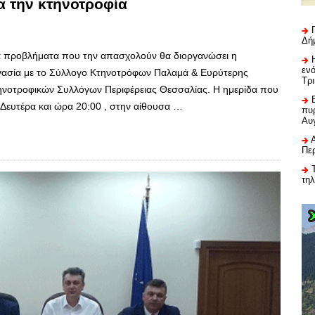
α την κτηνοτροφία
Δή
 τα προβλήματα που την απασχολούν θα διοργανώσει η
εν
γασία με το Σύλλογο Κτηνοτρόφων Παλαμά & Ευρύτερης
Τρ
ηνοτροφικών Συλλόγων Περιφέρειας Θεσσαλίας. Η ημερίδα που
Δευτέρα και ώρα 20:00 , στην αίθουσα …
πυρ
Αυ
Πε
τη