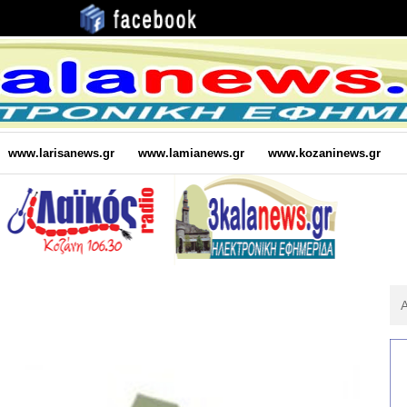
www.larisanews.gr
www.lamianews.gr
www.kozaninews.gr
Αν
Για
: