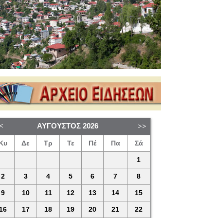
ΑΎΓΟΥΣΤΟΣ
2026
Κυ
Δε
Τρ
Τε
Πέ
Πα
Σά
1
2
3
4
5
6
7
8
9
10
11
12
13
14
15
16
17
18
19
20
21
22