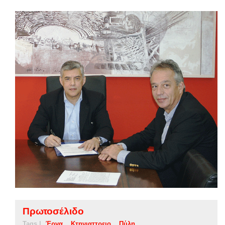
Πρωτοσέλιδο
Tags |
Έργα
Κτηνιαττρειο
Πύλη