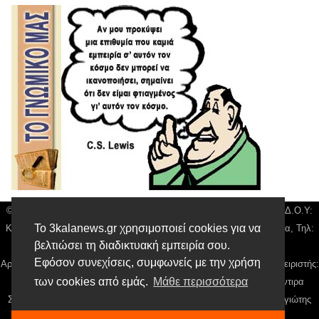
© 3kala News | Διακριτικός Τίτλος: Orion Media, ΑΦΜ: 043750542, Δ.Ο.Υ:
Το 3kalanews.gr χρησιμοποιεί cookies για να
Καρδίτσας, Υπο/μα Τρικάλων, Δ/νση: Τιουσόν 31 τ.κ 42132 Τρίκαλα, Τηλ:
βελτιώσει τη διαδικτυακή εμπειρία σου.
24310 63300, email:
news@3kalanews.gr
Εφόσον συνεχίσεις, συμφωνείς με την χρήση
Αρ. Γεμή: 018804431000, Νόμιμος Εκπρόσωπος, Ιδιοκτήτης και Διαχειριστής:
των cookies από εμάς.
Μάθε περισσότερα
Παναγιώτης Φιλίππου, Διευθύντρια: Γιαννουσά Βασιλική, Διευθύντιρα
Σύνταξης: Μπαλαμπάνη Βασιλική. Δικαιούχος domain name Παναγιώτης
Φιλίππου