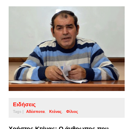
Ειδήσεις
Tags |
Αδέσποτα
Κτένας
Φίλιος
Χρήστος Κτένας: Ο άνθρωπος που