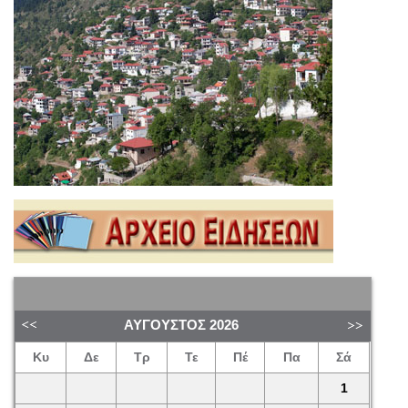
ΑΎΓΟΥΣΤΟΣ
2026
Κυ
Δε
Τρ
Τε
Πέ
Πα
Σά
1