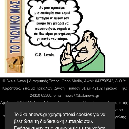
© 3kala News | Διακριτικός Τίτλος: Orion Media, ΑΦΜ: 043750542, Δ.Ο.Υ:
Καρδίτσας, Υπο/μα Τρικάλων, Δ/νση: Τιουσόν 31 τ.κ 42132 Τρίκαλα, Τηλ:
24310 63300, email:
news@3kalanews.gr
Αρ. Γεμή: 018804431000, Νόμιμος Εκπρόσωπος, Ιδιοκτήτης και Διαχειριστής:
Παναγιώτης Φιλίππου, Διευθύντρια: Γιαννουσά Βασιλική, Διευθύντιρα
Το 3kalanews.gr χρησιμοποιεί cookies για να
Σύνταξης: Μπαλαμπάνη Βασιλική. Δικαιούχος domain name Παναγιώτης
βελτιώσει τη διαδικτυακή εμπειρία σου.
Φιλίππου
Εφόσον συνεχίσεις, συμφωνείς με την χρήση