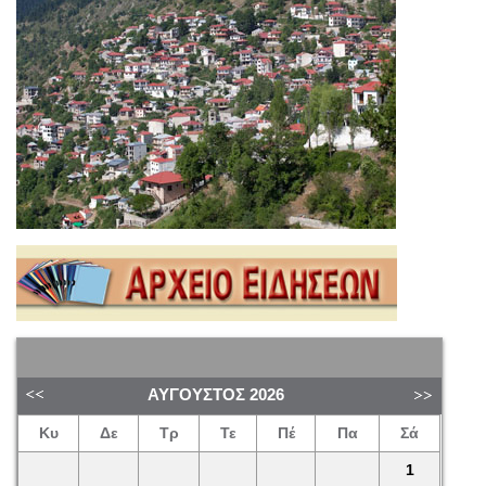
ΑΎΓΟΥΣΤΟΣ
2026
Κυ
Δε
Τρ
Τε
Πέ
Πα
Σά
1