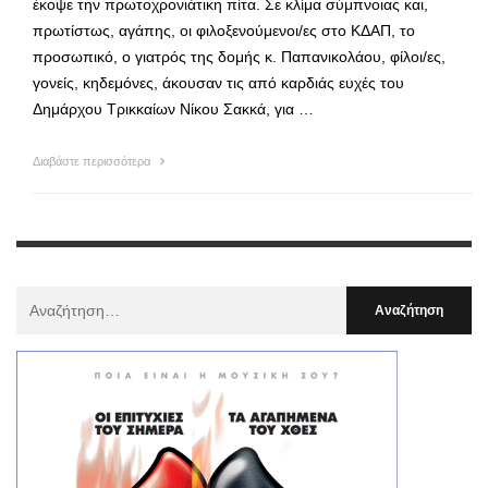
έκοψε την πρωτοχρονιάτικη πίτα. Σε κλίμα σύμπνοιας και,
πρωτίστως, αγάπης, οι φιλοξενούμενοι/ες στο ΚΔΑΠ, το
προσωπικό, ο γιατρός της δομής κ. Παπανικολάου, φίλοι/ες,
γονείς, κηδεμόνες, άκουσαν τις από καρδιάς ευχές του
Δημάρχου Τρικκαίων Νίκου Σακκά, για …
Διαβάστε περισσότερα
Αναζήτηση
Για
: