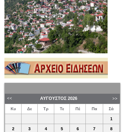
ΑΎΓΟΥΣΤΟΣ
2026
Κυ
Δε
Τρ
Τε
Πέ
Πα
Σά
1
2
3
4
5
6
7
8