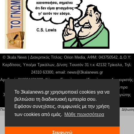
© 3kala News | Διακριτικός Τίτλος: Orion Media, ΑΦΜ: 043750542, Δ.Ο.Υ:
Καρδίτσας, Υπο/μα Τρικάλων, Δ/νση: Τιουσόν 31 τ.κ 42132 Τρίκαλα, Τηλ:
24310 63300, email:
news@3kalanews.gr
Αρ. Γεμή: 018804431000, Νόμιμος Εκπρόσωπος, Ιδιοκτήτης και Διαχειριστής:
Παναγιώτης Φιλίππου, Διευθύντρια: Γιαννουσά Βασιλική, Διευθύντιρα
Το 3kalanews.gr χρησιμοποιεί cookies για να
Σύνταξης: Μπαλαμπάνη Βασιλική. Δικαιούχος domain name Παναγιώτης
βελτιώσει τη διαδικτυακή εμπειρία σου.
Φιλίππου
Εφόσον συνεχίσεις, συμφωνείς με την χρήση
Πολιτική απορρήτου
|
Αίτηση Διαχείρισης Προσωπικών Δεδομένων
|
Όροι χρήσης
| |
Δήλωση
των cookies από εμάς.
Μάθε περισσότερα
Συμμόρφωσης
Συμφωνώ