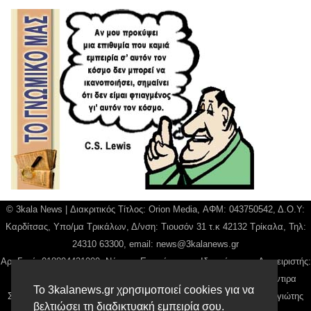
© 3kala News | Διακριτικός Τίτλος: Orion Media, ΑΦΜ: 043750542, Δ.Ο.Υ:
Καρδίτσας, Υπο/μα Τρικάλων, Δ/νση: Τιουσόν 31 τ.κ 42132 Τρίκαλα, Τηλ:
24310 63300, email:
news@3kalanews.gr
Αρ. Γεμή: 018804431000, Νόμιμος Εκπρόσωπος, Ιδιοκτήτης και Διαχειριστής:
Παναγιώτης Φιλίππου, Διευθύντρια: Γιαννουσά Βασιλική, Διευθύντιρα
Το 3kalanews.gr χρησιμοποιεί cookies για να
Σύνταξης: Μπαλαμπάνη Βασιλική. Δικαιούχος domain name Παναγιώτης
βελτιώσει τη διαδικτυακή εμπειρία σου.