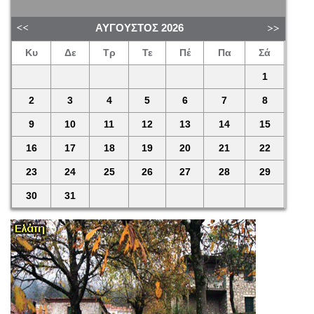
ΑΎΓΟΥΣΤΟΣ
2026
Κυ
Δε
Τρ
Τε
Πέ
Πα
Σά
1
2
3
4
5
6
7
8
9
10
11
12
13
14
15
16
17
18
19
20
21
22
23
24
25
26
27
28
29
30
31