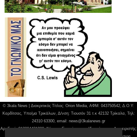
© 3kala News | Διακριτικός Τίτλος: Orion Media, ΑΦΜ: 043750542, Δ.Ο.Υ:
Καρδίτσας, Υπο/μα Τρικάλων, Δ/νση: Τιουσόν 31 τ.κ 42132 Τρίκαλα, Τηλ:
24310 63300, email:
news@3kalanews.gr
Αρ. Γεμή: 018804431000, Νόμιμος Εκπρόσωπος, Ιδιοκτήτης και Διαχειριστής:
Παναγιώτης Φιλίππου, Διευθύντρια: Γιαννουσά Βασιλική, Διευθύντιρα