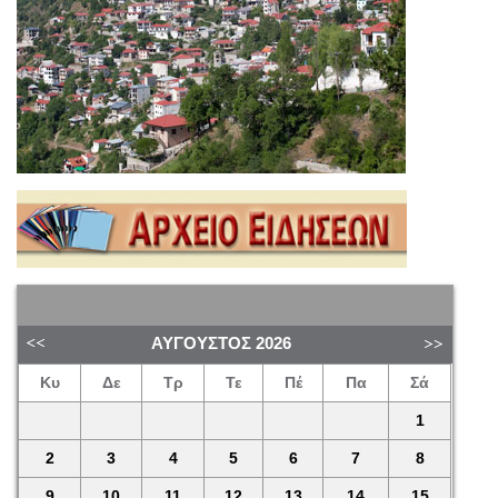
ΑΎΓΟΥΣΤΟΣ
2026
Κυ
Δε
Τρ
Τε
Πέ
Πα
Σά
1
2
3
4
5
6
7
8
9
10
11
12
13
14
15