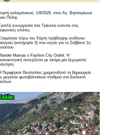
Γιορτή καλαμποκιού, 1/8/2026, στον Αγ. Βησσαρίωνα
μου Πύλης
Τριπλή συνεργασία στα Τρίκαλα ενάντια στις
λεφωνικές απάτες
Ετοιμότητα λόγω του Χάρτη πρόβλεψης κινδύνου
καγιάς (κατηγορία 3) που ισχύει για το Σάββατο 1η
γούστου
Wander Mamas x Fashion City Outlet: Η
σικοκινητική συνεχίζεται με ακόμη μία ξεχωριστή
νάντηση
H Περιφέρεια Θεσσαλίας χρηματοδοτεί τη δημιουργία
ός μεγάλου φωτοβολταϊκού σταθμού στο Διαλεκτό
ικάλων