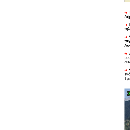
Δή
τη
πυρ
Αυ
μου
συ
εν
Τρ