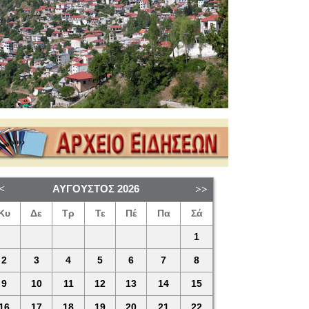
ΑΎΓΟΥΣΤΟΣ
2026
Κυ
Δε
Τρ
Τε
Πέ
Πα
Σά
1
2
3
4
5
6
7
8
9
10
11
12
13
14
15
16
17
18
19
20
21
22