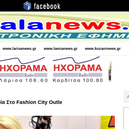
www.larisanews.gr
www.lamianews.gr
www.kozaninews.gr
Αν
Για
ία Στο Fashion City Outle
: