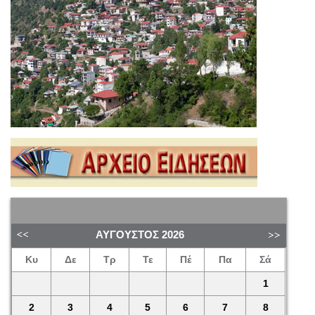
ΑΎΓΟΥΣΤΟΣ
2026
Κυ
Δε
Τρ
Τε
Πέ
Πα
Σά
1
2
3
4
5
6
7
8