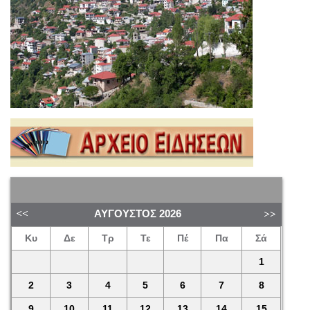
ΑΎΓΟΥΣΤΟΣ
2026
Κυ
Δε
Τρ
Τε
Πέ
Πα
Σά
1
2
3
4
5
6
7
8
9
10
11
12
13
14
15