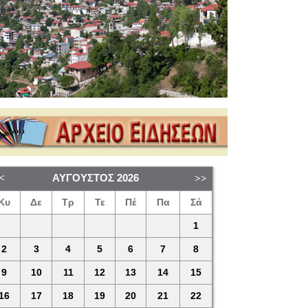
ΑΎΓΟΥΣΤΟΣ
2026
Κυ
Δε
Τρ
Τε
Πέ
Πα
Σά
1
2
3
4
5
6
7
8
9
10
11
12
13
14
15
16
17
18
19
20
21
22