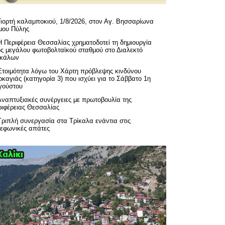
Γιορτή καλαμποκιού, 1/8/2026, στον Αγ. Βησσαρίωνα
μου Πύλης
H Περιφέρεια Θεσσαλίας χρηματοδοτεί τη δημιουργία
ός μεγάλου φωτοβολταϊκού σταθμού στο Διαλεκτό
ικάλων
Ετοιμότητα λόγω του Χάρτη πρόβλεψης κινδύνου
καγιάς (κατηγορία 3) που ισχύει για το Σάββατο 1η
γούστου
Αναπτυξιακές συνέργειες με πρωτοβουλία της
ριφέρειας Θεσσαλίας
Τριπλή συνεργασία στα Τρίκαλα ενάντια στις
λεφωνικές απάτες