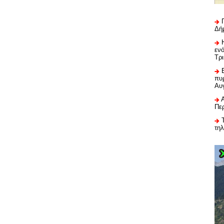
Δή
εν
Τρ
πυρ
Αυ
Πε
τη