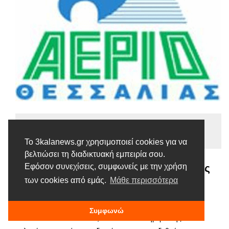
Ειδήσεις
Tags |
Ενημέρωση
ΕΠΑ
Πελάτες
Το 3kalanews.gr χρησιμοποιεί cookies για να
βελτιώσει τη διαδικτυακή εμπειρία σου.
Ε.Π.Α ΘΕΣΣΑΛΙΑΣ Α.Ε. : Υποχρεώσεις
Εφόσον συνεχίσεις, συμφωνείς με την χρήση
και δικαιώματα των πελατών
των cookies από εμάς.
Μάθε περισσότερα
9 ΜΑΪ́ΟΥ, 2016
Συμφωνώ
Η Ε.Π.Α ΘΕΣΣΑΛΙΑΣ Α.Ε., στο πλαίσιο ενημέρωσης των