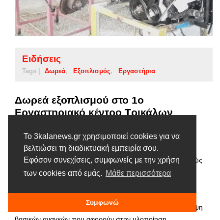
Ειδήσεις
Tags |
Δωρεά
Εξοπλισμός
Εργαστήρια
Δωρεά εξοπλισμού στο 1ο
Εργαστηριακό κέντρο Τρικάλων
15 ΙΟΥΝΊΟΥ, 2016
Το 3kalanews.gr χρησιμοποιεί cookies για να
βελτιώσει τη διαδικτυακή εμπειρία σου.
Το 1ο Εργαστηριακό κέντρο Τρικάλων στο πλαίσιο της
Εφόσον συνεχίσεις, συμφωνείς με την χρήση
συνεργασίας του με τις τοπικές επιχειρήσεις και οργανισμούς
έχει την ευκαιρία να λαμβάνει από αυτούς στήριξη σε υλικό
των cookies από εμάς.
Μάθε περισσότερα
χρήσιμο για τις ανάγκες των εργαστηρίων του. Έτσι, την
τρέχουσα σχολική χρονιά έλαβε μια σημαντική δωρεά
Συμφωνώ
μεταχειρισμένων κινητήρων και εξαρτημάτων για την κάλυψη
βασικών αναγκών που αφορούν στην υλοποίηση …