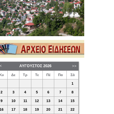
ΑΎΓΟΥΣΤΟΣ
2026
Κυ
Δε
Τρ
Τε
Πέ
Πα
Σά
1
2
3
4
5
6
7
8
9
10
11
12
13
14
15
16
17
18
19
20
21
22