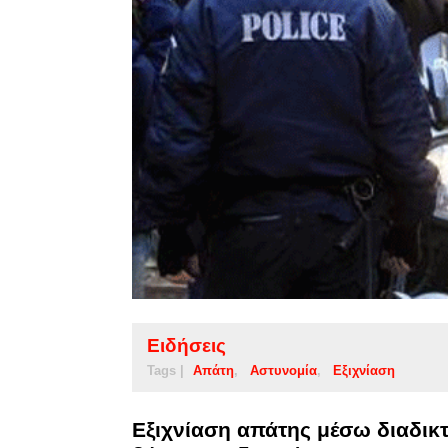
Ειδήσεις
Tags |
Απάτη
Αστυνομία
Εξιχνίαση
Εξιχνίαση απάτης μέσω διαδικ