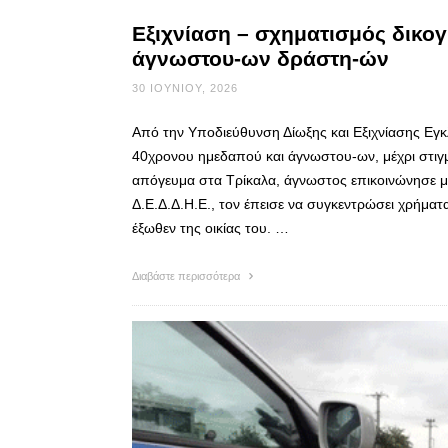
Εξιχνίαση – σχηματισμός δικο
άγνωστου-ων δράστη-ών
30 ΙΟΥΝΊΟΥ, 2026
Από την Υποδιεύθυνση Δίωξης και Εξιχνίασης Εγ
40χρονου ημεδαπού και άγνωστου-ων, μέχρι στιγμ
απόγευμα στα Τρίκαλα, άγνωστος επικοινώνησε μ
Δ.Ε.Δ.Δ.Η.Ε., τον έπεισε να συγκεντρώσει χρήματ
έξωθεν της οικίας του. …
Διαβάστε περισσότερα