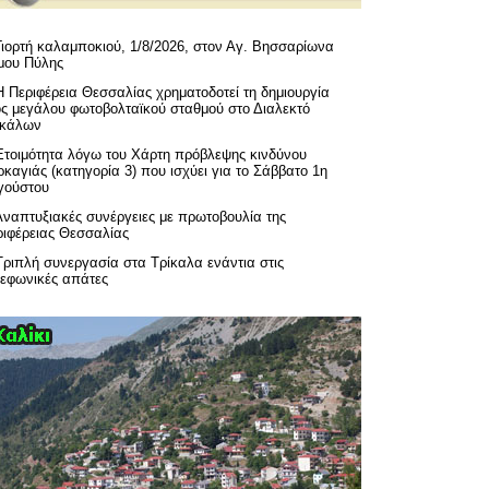
Γιορτή καλαμποκιού, 1/8/2026, στον Αγ. Βησσαρίωνα
μου Πύλης
H Περιφέρεια Θεσσαλίας χρηματοδοτεί τη δημιουργία
ός μεγάλου φωτοβολταϊκού σταθμού στο Διαλεκτό
ικάλων
Ετοιμότητα λόγω του Χάρτη πρόβλεψης κινδύνου
καγιάς (κατηγορία 3) που ισχύει για το Σάββατο 1η
γούστου
Αναπτυξιακές συνέργειες με πρωτοβουλία της
ριφέρειας Θεσσαλίας
Τριπλή συνεργασία στα Τρίκαλα ενάντια στις
λεφωνικές απάτες