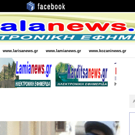
www.larisanews.gr
www.lamianews.gr
www.kozaninews.gr
Αν
Για
: