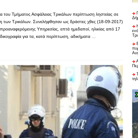
να του Τμήματος Ασφάλειας Τρικάλων περίπτωση ληστείας σε
Δή
 των Τρικάλων. Συνελήφθησαν ως δράστες χθες (18-09-2017)
 προαναφερόμενης Υπηρεσίας, επτά ημεδαποί, ηλικίας από 17
εν
Τρ
δικογραφία για τα, κατά περίπτωση, αδικήματα …
πυρ
Αυ
Πε
τη