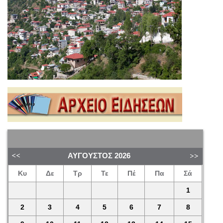
ΑΎΓΟΥΣΤΟΣ
2026
Κυ
Δε
Τρ
Τε
Πέ
Πα
Σά
1
2
3
4
5
6
7
8