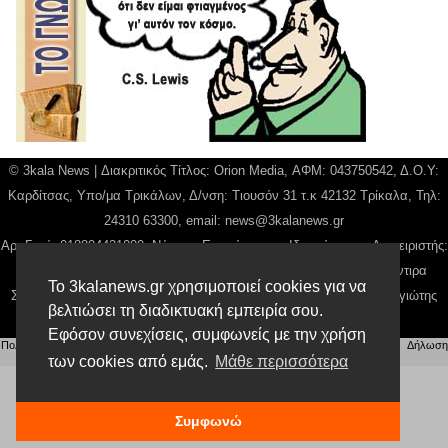
© 3kala News | Διακριτικός Τίτλος: Orion Media, ΑΦΜ: 043750542, Δ.Ο.Υ:
Καρδίτσας, Υπο/μα Τρικάλων, Δ/νση: Τιουσόν 31 τ.κ 42132 Τρίκαλα, Τηλ:
24310 63300, email:
news@3kalanews.gr
Αρ. Γεμή: 018804431000, Νόμιμος Εκπρόσωπος, Ιδιοκτήτης και Διαχειριστής:
Παναγιώτης Φιλίππου, Διευθύντρια: Γιαννουσά Βασιλική, Διευθύντιρα
Το 3kalanews.gr χρησιμοποιεί cookies για να
Σύνταξης: Μπαλαμπάνη Βασιλική. Δικαιούχος domain name Παναγιώτης
βελτιώσει τη διαδικτυακή εμπειρία σου.
Φιλίππου
Εφόσον συνεχίσεις, συμφωνείς με την χρήση
Πολιτική απορρήτου
|
Αίτηση Διαχείρισης Προσωπικών Δεδομένων
|
Όροι χρήσης
| |
Δήλωση
Συμμόρφωσης
των cookies από εμάς.
Μάθε περισσότερα
Συμφωνώ