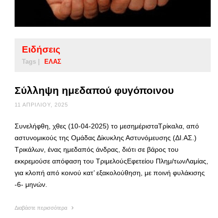
Ειδήσεις
Tags |
ΕΛΑΣ
Σύλληψη ημεδαπού φυγόποινου
11 ΑΠΡΙΛΊΟΥ, 2025
Συνελήφθη, χθες (10-04-2025) το μεσημέρισταΤρίκαλα, από
αστυνομικούς της Ομάδας Δίκυκλης Αστυνόμευσης (ΔΙ.ΑΣ.)
Τρικάλων, ένας ημεδαπός άνδρας, διότι σε βάρος του
εκκρεμούσε απόφαση του ΤριμελούςΕφετείου Πλημ/τωνΛαμίας,
για κλοπή από κοινού κατ’ εξακολούθηση, με ποινή φυλάκισης
-6- μηνών.
Διαβάστε περισσότερα