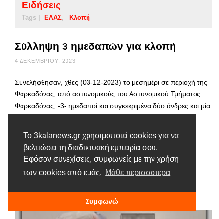
Ειδήσεις
Tags |
ΕΛΑΣ
Κλοπή
Σύλληψη 3 ημεδαπών για κλοπή
4 ΔΕΚΕΜΒΡΊΟΥ, 2023
Συνελήφθησαν, χθες (03-12-2023) το μεσημέρι σε περιοχή της
Φαρκαδόνας, από αστυνομικούς του Αστυνομικού Τμήματος
Φαρκαδόνας, -3- ημεδαποί και συγκεκριμένα δύο άνδρες και μία
γυναίκα, διότι, κατελήφθησαν να έχουν αφαιρέσει και να
αφαιρούν λάστιχα ποτίσματος αγροτεμαχίων, τα οποία
Το 3kalanews.gr χρησιμοποιεί cookies για να
φόρτωναν σε Ι.Χ. Φορτηγό αυτοκίνητο, ιδιοκτησίας της
βελτιώσει τη διαδικτυακή εμπειρία σου.
ημεδαπής δράστιδας. Το προαναφερόμενο όχημα και τα
Εφόσον συνεχίσεις, συμφωνείς με την χρήση
αφαιρεθέντα αντικείμενα κατασχέθηκαν.
των cookies από εμάς.
Μάθε περισσότερα
Διαβάστε περισσότερα
Συμφωνώ