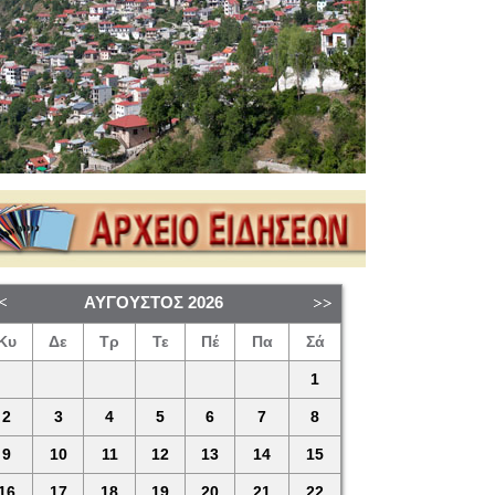
ΑΎΓΟΥΣΤΟΣ
2026
Κυ
Δε
Τρ
Τε
Πέ
Πα
Σά
1
2
3
4
5
6
7
8
9
10
11
12
13
14
15
16
17
18
19
20
21
22