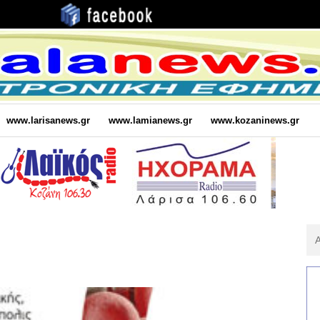
www.larisanews.gr
www.lamianews.gr
www.kozaninews.gr
Αν
Για
: