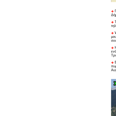
Δή
τη
μου
συ
εν
Τρ
πυρ
Αυ