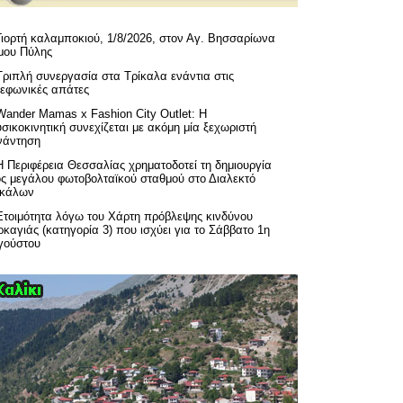
Γιορτή καλαμποκιού, 1/8/2026, στον Αγ. Βησσαρίωνα
μου Πύλης
Τριπλή συνεργασία στα Τρίκαλα ενάντια στις
λεφωνικές απάτες
Wander Mamas x Fashion City Outlet: Η
σικοκινητική συνεχίζεται με ακόμη μία ξεχωριστή
νάντηση
H Περιφέρεια Θεσσαλίας χρηματοδοτεί τη δημιουργία
ός μεγάλου φωτοβολταϊκού σταθμού στο Διαλεκτό
ικάλων
Ετοιμότητα λόγω του Χάρτη πρόβλεψης κινδύνου
καγιάς (κατηγορία 3) που ισχύει για το Σάββατο 1η
γούστου