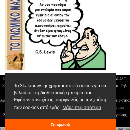
© 3kala News | Διακριτικός Τίτλος: Orion Media, ΑΦΜ: 043750542, Δ.Ο.Υ:
Το 3kalanews.gr χρησιμοποιεί cookies για να
Καρδίτσας, Υπο/μα Τρικάλων, Δ/νση: Τιουσόν 31 τ.κ 42132 Τρίκαλα, Τηλ:
βελτιώσει τη διαδικτυακή εμπειρία σου.
24310 63300, email:
news@3kalanews.gr
Εφόσον συνεχίσεις, συμφωνείς με την χρήση
Αρ. Γεμή: 018804431000, Νόμιμος Εκπρόσωπος, Ιδιοκτήτης και Διαχειριστής:
των cookies από εμάς.
Μάθε περισσότερα
Παναγιώτης Φιλίππου, Διευθύντρια: Γιαννουσά Βασιλική, Διευθύντιρα
Σύνταξης: Μπαλαμπάνη Βασιλική. Δικαιούχος domain name Παναγιώτης
Φιλίππου
Συμφωνώ
Πολιτική απορρήτου
|
Αίτηση Διαχείρισης Προσωπικών Δεδομένων
|
Όροι χρήσης
| |
Δήλωση