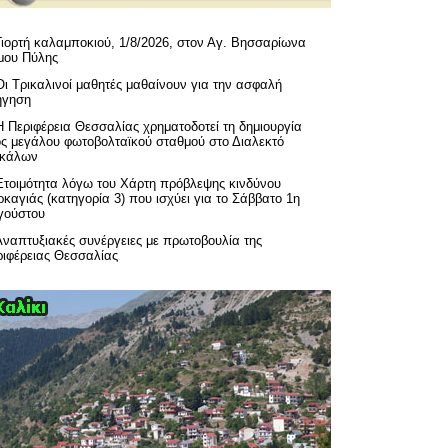
Γιορτή καλαμποκιού, 1/8/2026, στον Αγ. Βησσαρίωνα
μου Πύλης
Οι Τρικαλινοί μαθητές μαθαίνουν για την ασφαλή
ήγηση
H Περιφέρεια Θεσσαλίας χρηματοδοτεί τη δημιουργία
ός μεγάλου φωτοβολταϊκού σταθμού στο Διαλεκτό
ικάλων
Ετοιμότητα λόγω του Χάρτη πρόβλεψης κινδύνου
καγιάς (κατηγορία 3) που ισχύει για το Σάββατο 1η
γούστου
Αναπτυξιακές συνέργειες με πρωτοβουλία της
ριφέρειας Θεσσαλίας