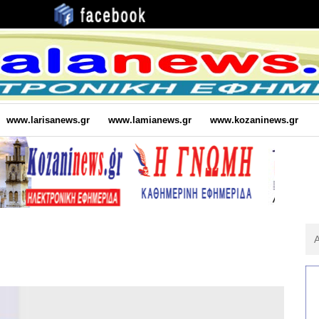
www.larisanews.gr
www.lamianews.gr
www.kozaninews.gr
Αν
Για
: