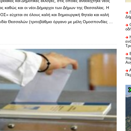
ιακές και Δημοτικές εκλογές, στις οποίες αναδείχτηκε νέος
ας καθώς και οι νέοι Δήμαρχοι των Δήμων της Θεσσαλίας. Η
 εύχεται σε όλους καλή και δημιουργική θητεία και καλή
Δή
νδία Θεσσαλών (τριτοβάθμιο όργανο με μέλη Ομοσπονδίες …
οδ
εν
Τρ
πυρ
Αυ
Πε