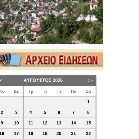
ΑΎΓΟΥΣΤΟΣ
2026
Κυ
Δε
Τρ
Τε
Πέ
Πα
Σά
1
2
3
4
5
6
7
8
9
10
11
12
13
14
15
16
17
18
19
20
21
22