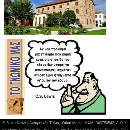
© 3kala News | Διακριτικός Τίτλος: Orion Media, ΑΦΜ: 043750542, Δ.Ο.Υ: