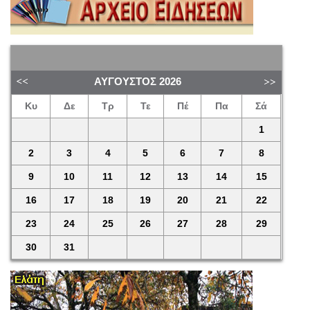
ΑΎΓΟΥΣΤΟΣ
2026
Κυ
Δε
Τρ
Τε
Πέ
Πα
Σά
1
2
3
4
5
6
7
8
9
10
11
12
13
14
15
16
17
18
19
20
21
22
23
24
25
26
27
28
29
30
31