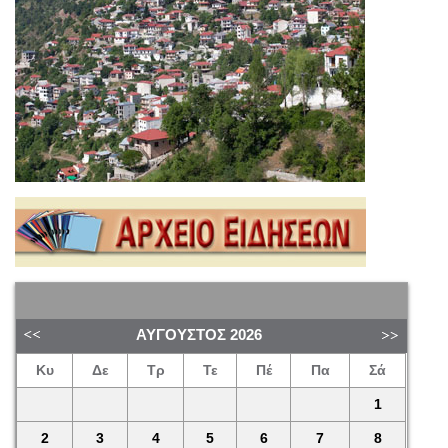
ΑΎΓΟΥΣΤΟΣ
2026
Κυ
Δε
Τρ
Τε
Πέ
Πα
Σά
1
2
3
4
5
6
7
8