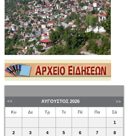
ΑΎΓΟΥΣΤΟΣ
2026
Κυ
Δε
Τρ
Τε
Πέ
Πα
Σά
1
2
3
4
5
6
7
8