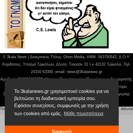
© 3kala News | Διακριτικός Τίτλος: Orion Media, ΑΦΜ: 043750542, Δ.Ο.Υ:
Καρδίτσας, Υπο/μα Τρικάλων, Δ/νση: Τιουσόν 31 τ.κ 42132 Τρίκαλα, Τηλ:
24310 63300, email:
news@3kalanews.gr
Αρ. Γεμή: 018804431000, Νόμιμος Εκπρόσωπος, Ιδιοκτήτης και Διαχειριστής:
Παναγιώτης Φιλίππου, Διευθύντρια: Γιαννουσά Βασιλική, Διευθύντιρα
Το 3kalanews.gr χρησιμοποιεί cookies για να
Σύνταξης: Μπαλαμπάνη Βασιλική. Δικαιούχος domain name Παναγιώτης
βελτιώσει τη διαδικτυακή εμπειρία σου.
Φιλίππου
Εφόσον συνεχίσεις, συμφωνείς με την χρήση
Πολιτική απορρήτου
|
Αίτηση Διαχείρισης Προσωπικών Δεδομένων
|
Όροι χρήσης
| |
Δήλωση
των cookies από εμάς.
Μάθε περισσότερα
Συμμόρφωσης
Συμφωνώ