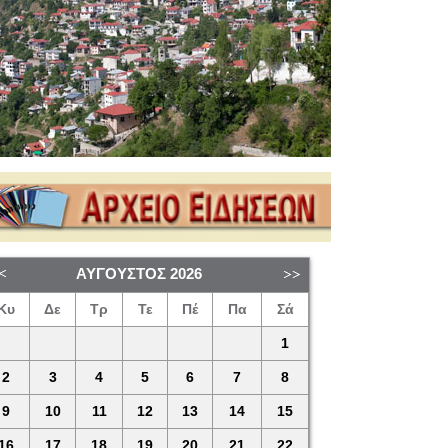
ΑΎΓΟΥΣΤΟΣ
2026
Κυ
Δε
Τρ
Τε
Πέ
Πα
Σά
1
2
3
4
5
6
7
8
9
10
11
12
13
14
15
16
17
18
19
20
21
22