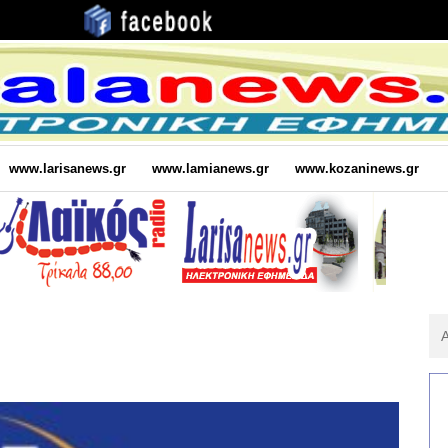
www.larisanews.gr
www.lamianews.gr
www.kozaninews.gr
Αν
Για
: