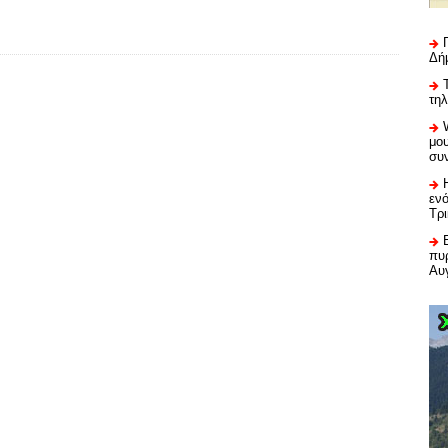
Δή
τη
μου
συ
εν
Τρ
πυρ
Αυ