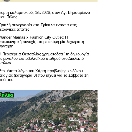
Γιορτή καλαμποκιού, 1/8/2026, στον Αγ. Βησσαρίωνα
μου Πύλης
Τριπλή συνεργασία στα Τρίκαλα ενάντια στις
λεφωνικές απάτες
Wander Mamas x Fashion City Outlet: Η
σικοκινητική συνεχίζεται με ακόμη μία ξεχωριστή
νάντηση
H Περιφέρεια Θεσσαλίας χρηματοδοτεί τη δημιουργία
ός μεγάλου φωτοβολταϊκού σταθμού στο Διαλεκτό
ικάλων
Ετοιμότητα λόγω του Χάρτη πρόβλεψης κινδύνου
καγιάς (κατηγορία 3) που ισχύει για το Σάββατο 1η
γούστου