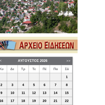
ΑΎΓΟΥΣΤΟΣ
2026
Κυ
Δε
Τρ
Τε
Πέ
Πα
Σά
1
2
3
4
5
6
7
8
9
10
11
12
13
14
15
16
17
18
19
20
21
22