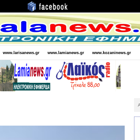
www.larisanews.gr
www.lamianews.gr
www.kozaninews.gr
Αν
Για
: