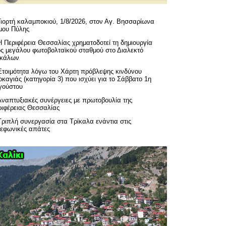
Γιορτή καλαμποκιού, 1/8/2026, στον Αγ. Βησσαρίωνα
μου Πύλης
H Περιφέρεια Θεσσαλίας χρηματοδοτεί τη δημιουργία
ός μεγάλου φωτοβολταϊκού σταθμού στο Διαλεκτό
ικάλων
Ετοιμότητα λόγω του Χάρτη πρόβλεψης κινδύνου
καγιάς (κατηγορία 3) που ισχύει για το Σάββατο 1η
γούστου
Αναπτυξιακές συνέργειες με πρωτοβουλία της
ριφέρειας Θεσσαλίας
Τριπλή συνεργασία στα Τρίκαλα ενάντια στις
λεφωνικές απάτες