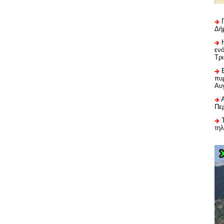
Δή
εν
Τρ
πυρ
Αυ
Πε
τη