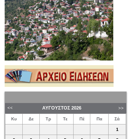
ΑΎΓΟΥΣΤΟΣ
2026
Κυ
Δε
Τρ
Τε
Πέ
Πα
Σά
1