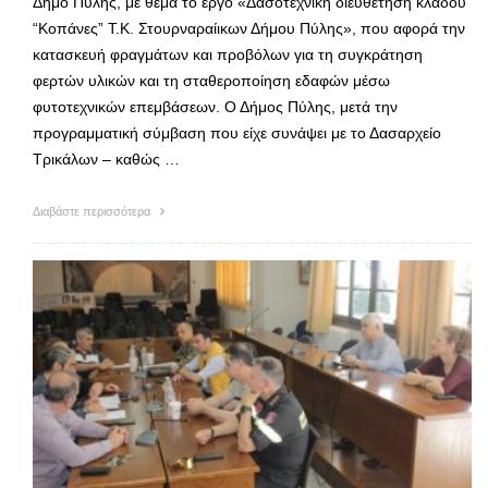
Δήμο Πύλης, με θέμα το έργο «Δασοτεχνική διευθέτηση κλάδου
“Κοπάνες” T.K. Στουρναραίικων Δήμου Πύλης», που αφορά την
κατασκευή φραγμάτων και προβόλων για τη συγκράτηση
φερτών υλικών και τη σταθεροποίηση εδαφών μέσω
φυτοτεχνικών επεμβάσεων. Ο Δήμος Πύλης, μετά την
προγραμματική σύμβαση που είχε συνάψει με το Δασαρχείο
Τρικάλων – καθώς …
Διαβάστε περισσότερα