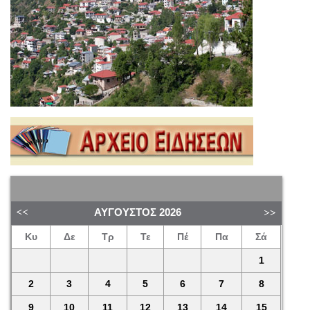
ΑΎΓΟΥΣΤΟΣ
2026
Κυ
Δε
Τρ
Τε
Πέ
Πα
Σά
1
2
3
4
5
6
7
8
9
10
11
12
13
14
15