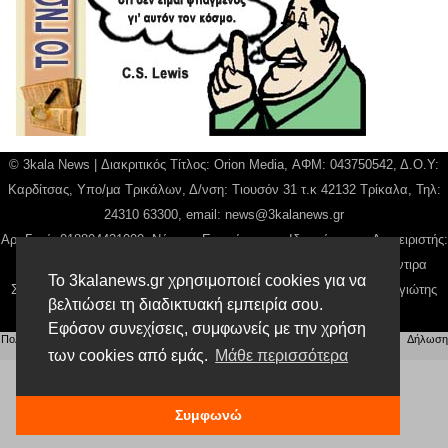
© 3kala News | Διακριτικός Τίτλος: Orion Media, ΑΦΜ: 043750542, Δ.Ο.Υ:
Καρδίτσας, Υπο/μα Τρικάλων, Δ/νση: Τιουσόν 31 τ.κ 42132 Τρίκαλα, Τηλ:
24310 63300, email:
news@3kalanews.gr
Αρ. Γεμή: 018804431000, Νόμιμος Εκπρόσωπος, Ιδιοκτήτης και Διαχειριστής:
Παναγιώτης Φιλίππου, Διευθύντρια: Γιαννουσά Βασιλική, Διευθύντιρα
Το 3kalanews.gr χρησιμοποιεί cookies για να
Σύνταξης: Μπαλαμπάνη Βασιλική. Δικαιούχος domain name Παναγιώτης
βελτιώσει τη διαδικτυακή εμπειρία σου.
Φιλίππου
Εφόσον συνεχίσεις, συμφωνείς με την χρήση
Πολιτική απορρήτου
|
Αίτηση Διαχείρισης Προσωπικών Δεδομένων
|
Όροι χρήσης
| |
Δήλωση
Συμμόρφωσης
των cookies από εμάς.
Μάθε περισσότερα
Συμφωνώ