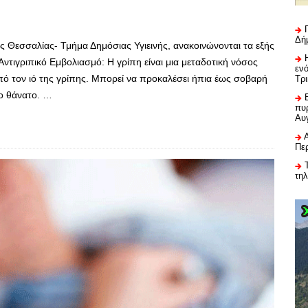
Δή
ς Θεσσαλίας- Τμήμα Δημόσιας Υγιεινής, ανακοινώνονται τα εξής
ντιγριπικό Εμβολιασμό: Η γρίπη είναι μια μεταδοτική νόσος
εν
 τον ιό της γρίπης. Μπορεί να προκαλέσει ήπια έως σοβαρή
Τρ
το θάνατο. …
πυρ
Αυ
Πε
τη