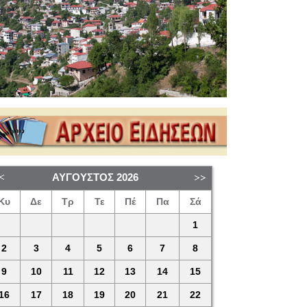
ΑΎΓΟΥΣΤΟΣ
2026
Κυ
Δε
Τρ
Τε
Πέ
Πα
Σά
1
2
3
4
5
6
7
8
9
10
11
12
13
14
15
16
17
18
19
20
21
22