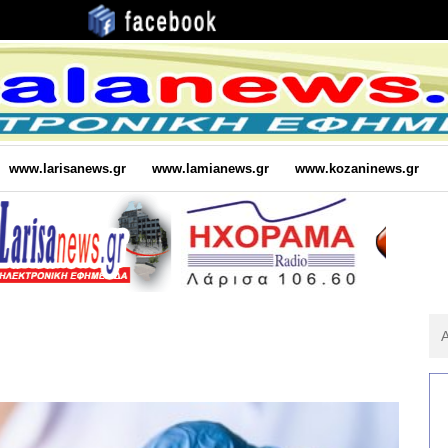
www.larisanews.gr
www.lamianews.gr
www.kozaninews.gr
Αν
Για
: