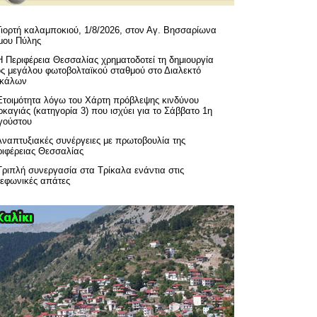
Γιορτή καλαμποκιού, 1/8/2026, στον Αγ. Βησσαρίωνα
μου Πύλης
H Περιφέρεια Θεσσαλίας χρηματοδοτεί τη δημιουργία
ός μεγάλου φωτοβολταϊκού σταθμού στο Διαλεκτό
ικάλων
Ετοιμότητα λόγω του Χάρτη πρόβλεψης κινδύνου
καγιάς (κατηγορία 3) που ισχύει για το Σάββατο 1η
γούστου
Αναπτυξιακές συνέργειες με πρωτοβουλία της
ριφέρειας Θεσσαλίας
Τριπλή συνεργασία στα Τρίκαλα ενάντια στις
λεφωνικές απάτες