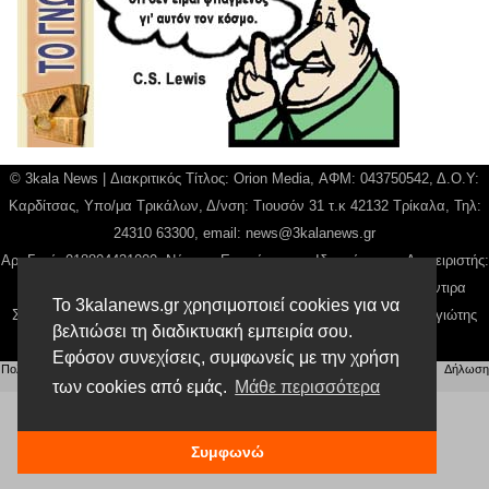
© 3kala News | Διακριτικός Τίτλος: Orion Media, ΑΦΜ: 043750542, Δ.Ο.Υ:
Καρδίτσας, Υπο/μα Τρικάλων, Δ/νση: Τιουσόν 31 τ.κ 42132 Τρίκαλα, Τηλ:
24310 63300, email:
news@3kalanews.gr
Αρ. Γεμή: 018804431000, Νόμιμος Εκπρόσωπος, Ιδιοκτήτης και Διαχειριστής:
Παναγιώτης Φιλίππου, Διευθύντρια: Γιαννουσά Βασιλική, Διευθύντιρα
Το 3kalanews.gr χρησιμοποιεί cookies για να
Σύνταξης: Μπαλαμπάνη Βασιλική. Δικαιούχος domain name Παναγιώτης
βελτιώσει τη διαδικτυακή εμπειρία σου.
Φιλίππου
Εφόσον συνεχίσεις, συμφωνείς με την χρήση
Πολιτική απορρήτου
|
Αίτηση Διαχείρισης Προσωπικών Δεδομένων
|
Όροι χρήσης
| |
Δήλωση
των cookies από εμάς.
Μάθε περισσότερα
Συμμόρφωσης
Συμφωνώ