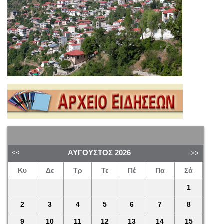
ΑΎΓΟΥΣΤΟΣ
2026
Κυ
Δε
Τρ
Τε
Πέ
Πα
Σά
1
2
3
4
5
6
7
8
9
10
11
12
13
14
15