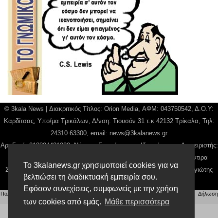
© 3kala News | Διακριτικός Τίτλος: Orion Media, ΑΦΜ: 043750542, Δ.Ο.Υ:
Καρδίτσας, Υπο/μα Τρικάλων, Δ/νση: Τιουσόν 31 τ.κ 42132 Τρίκαλα, Τηλ:
24310 63300, email:
news@3kalanews.gr
Αρ. Γεμή: 018804431000, Νόμιμος Εκπρόσωπος, Ιδιοκτήτης και Διαχειριστής:
Παναγιώτης Φιλίππου, Διευθύντρια: Γιαννουσά Βασιλική, Διευθύντιρα
Το 3kalanews.gr χρησιμοποιεί cookies για να
Σύνταξης: Μπαλαμπάνη Βασιλική. Δικαιούχος domain name Παναγιώτης
βελτιώσει τη διαδικτυακή εμπειρία σου.
Φιλίππου
Εφόσον συνεχίσεις, συμφωνείς με την χρήση
Πολιτική απορρήτου
|
Αίτηση Διαχείρισης Προσωπικών Δεδομένων
|
Όροι χρήσης
| |
Δήλωση
Συμμόρφωσης
των cookies από εμάς.
Μάθε περισσότερα