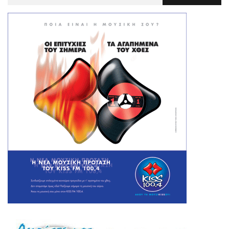
Για
: