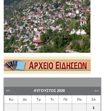
ΑΎΓΟΥΣΤΟΣ
2026
Κυ
Δε
Τρ
Τε
Πέ
Πα
Σά
1