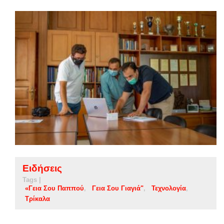
Ειδήσεις
Tags |
«Γεια Σου Παππού
Γεια Σου Γιαγιά"
Τεχνολογία
Τρίκαλα