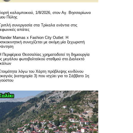
Γιορτή καλαμποκιού, 1/8/2026, στον Αγ. Βησσαρίωνα
μου Πύλης
Τριπλή συνεργασία στα Τρίκαλα ενάντια στις
λεφωνικές απάτες
Wander Mamas x Fashion City Outlet: Η
σικοκινητική συνεχίζεται με ακόμη μία ξεχωριστή
νάντηση
H Περιφέρεια Θεσσαλίας χρηματοδοτεί τη δημιουργία
ός μεγάλου φωτοβολταϊκού σταθμού στο Διαλεκτό
ικάλων
Ετοιμότητα λόγω του Χάρτη πρόβλεψης κινδύνου
καγιάς (κατηγορία 3) που ισχύει για το Σάββατο 1η
γούστου