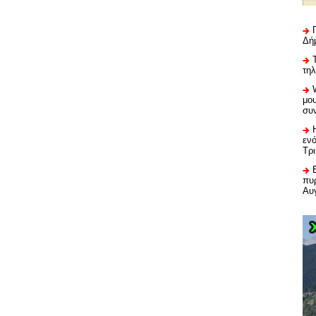
Δή
τη
μου
συ
εν
Τρ
πυρ
Αυ