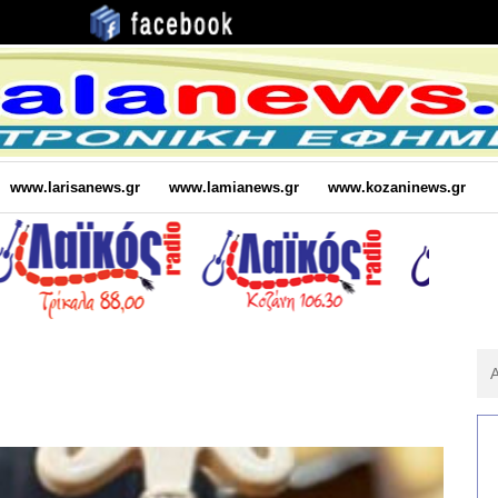
www.larisanews.gr
www.lamianews.gr
www.kozaninews.gr
Αν
Για
: