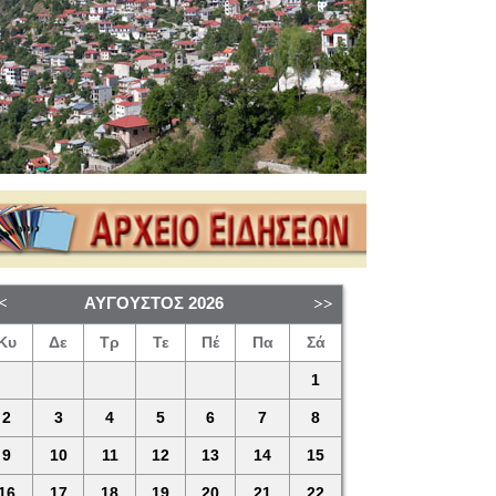
ΑΎΓΟΥΣΤΟΣ
2026
Κυ
Δε
Τρ
Τε
Πέ
Πα
Σά
1
2
3
4
5
6
7
8
9
10
11
12
13
14
15
16
17
18
19
20
21
22