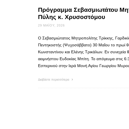
Πρόγραμμα Σεβασμιωτάτου Μητρ
Πύλης κ. Χρυσοστόμου
29 ΜΑΪ́ΟΥ, 2026
Ο Σεβασμιώτατος Μητροπολίτης Τρίκκης, Γαρδι
Πεντηκοστής (Ψυχοσάββατο) 30 Μαΐου το πρωί θα 
Κωνσταντίνου και Ελένης Τρικάλων. Εν συνεχεία 
αειμνήστου Ευδοκίας Μπίτη. Το απόγευμα στις 6:3
Εσπερινού στην Ιερά Μονή Αγίου Γεωργίου Μυρο
Διαβάστε περισσότερα