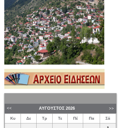
ΑΎΓΟΥΣΤΟΣ
2026
Κυ
Δε
Τρ
Τε
Πέ
Πα
Σά