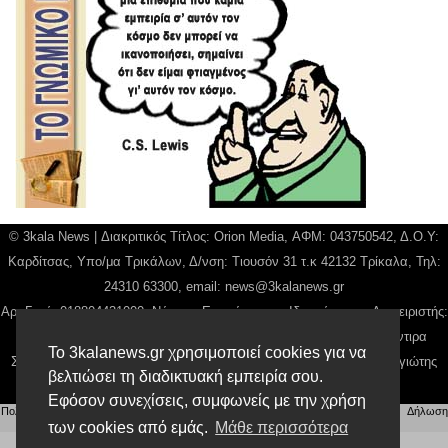
© 3kala News | Διακριτικός Τίτλος: Orion Media, ΑΦΜ: 043750542, Δ.Ο.Υ:
Καρδίτσας, Υπο/μα Τρικάλων, Δ/νση: Τιουσόν 31 τ.κ 42132 Τρίκαλα, Τηλ:
24310 63300, email:
news@3kalanews.gr
Αρ. Γεμή: 018804431000, Νόμιμος Εκπρόσωπος, Ιδιοκτήτης και Διαχειριστής:
Παναγιώτης Φιλίππου, Διευθύντρια: Γιαννουσά Βασιλική, Διευθύντιρα
Το 3kalanews.gr χρησιμοποιεί cookies για να
Σύνταξης: Μπαλαμπάνη Βασιλική. Δικαιούχος domain name Παναγιώτης
βελτιώσει τη διαδικτυακή εμπειρία σου.
Φιλίππου
Εφόσον συνεχίσεις, συμφωνείς με την χρήση
Πολιτική απορρήτου
|
Αίτηση Διαχείρισης Προσωπικών Δεδομένων
|
Όροι χρήσης
| |
Δήλωση
των cookies από εμάς.
Μάθε περισσότερα
Συμμόρφωσης