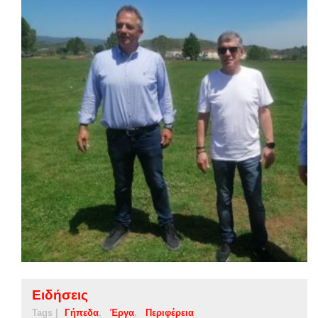
Ειδήσεις
Tags |
Γήπεδα
Έργα
Περιφέρεια