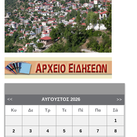
ΑΎΓΟΥΣΤΟΣ
2026
Κυ
Δε
Τρ
Τε
Πέ
Πα
Σά
1
2
3
4
5
6
7
8