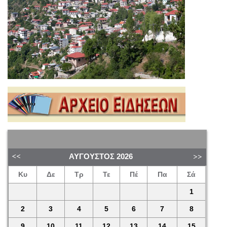
ΑΎΓΟΥΣΤΟΣ
2026
Κυ
Δε
Τρ
Τε
Πέ
Πα
Σά
1
2
3
4
5
6
7
8
9
10
11
12
13
14
15