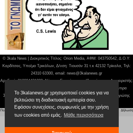
© 3kala News | Διακριτικός Τίτλος: Orion Media, ΑΦΜ: 043750542, Δ.Ο.Υ:
Καρδίτσας, Υπο/μα Τρικάλων, Δ/νση: Τιουσόν 31 τ.κ 42132 Τρίκαλα, Τηλ:
24310 63300, email:
news@3kalanews.gr
Αρ. Γεμή: 018804431000, Νόμιμος Εκπρόσωπος, Ιδιοκτήτης και Διαχειριστής:
Παναγιώτης Φιλίππου, Διευθύντρια: Γιαννουσά Βασιλική, Διευθύντιρα
Το 3kalanews.gr χρησιμοποιεί cookies για να
Σύνταξης: Μπαλαμπάνη Βασιλική. Δικαιούχος domain name Παναγιώτης
βελτιώσει τη διαδικτυακή εμπειρία σου.
Φιλίππου
Εφόσον συνεχίσεις, συμφωνείς με την χρήση
Πολιτική απορρήτου
|
Αίτηση Διαχείρισης Προσωπικών Δεδομένων
|
Όροι χρήσης
| |
Δήλωση
Συμμόρφωσης
των cookies από εμάς.
Μάθε περισσότερα
Συμφωνώ