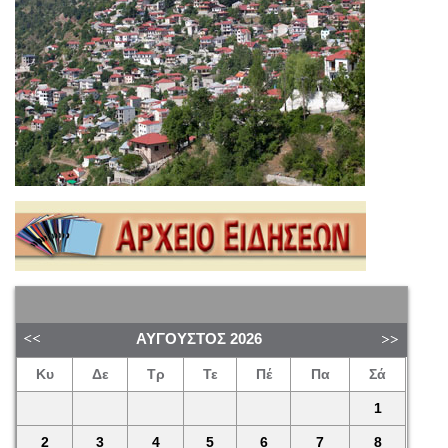
ΑΎΓΟΥΣΤΟΣ
2026
Κυ
Δε
Τρ
Τε
Πέ
Πα
Σά
1
2
3
4
5
6
7
8