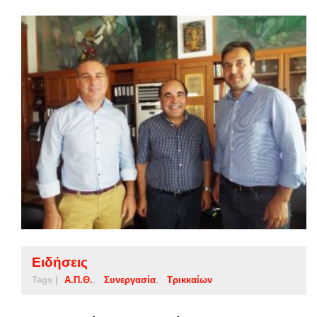
Ειδήσεις
Tags |
Α.Π.Θ.
Συνεργασία
Τρικκαίων