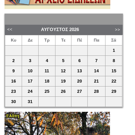
ΑΎΓΟΥΣΤΟΣ
2026
Κυ
Δε
Τρ
Τε
Πέ
Πα
Σά
1
2
3
4
5
6
7
8
9
10
11
12
13
14
15
16
17
18
19
20
21
22
23
24
25
26
27
28
29
30
31