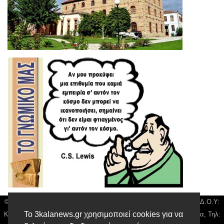
© 3kala News | Διακριτικός Τίτλος: Orion Media, ΑΦΜ: 043750542, Δ.Ο.Υ:
Το 3kalanews.gr χρησιμοποιεί cookies για να
Καρδίτσας, Υπο/μα Τρικάλων, Δ/νση: Τιουσόν 31 τ.κ 42132 Τρίκαλα, Τηλ: