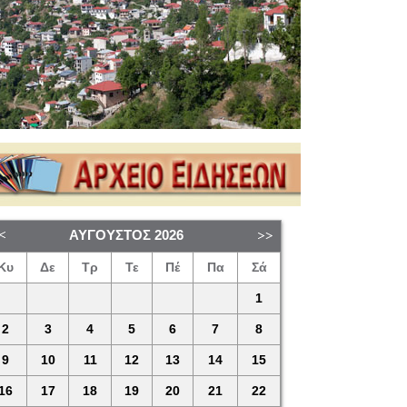
ΑΎΓΟΥΣΤΟΣ
2026
Κυ
Δε
Τρ
Τε
Πέ
Πα
Σά
1
2
3
4
5
6
7
8
9
10
11
12
13
14
15
16
17
18
19
20
21
22