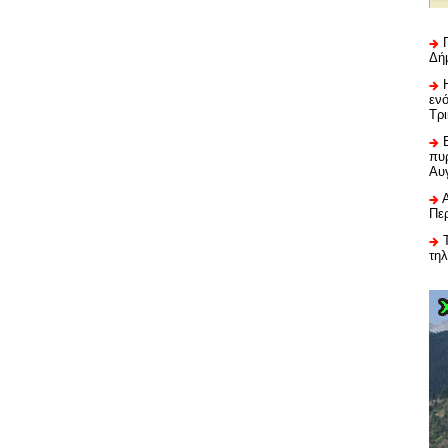
Δή
εν
Τρ
πυρ
Αυ
Πε
τη