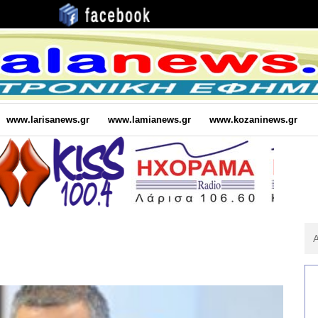
www.larisanews.gr
www.lamianews.gr
www.kozaninews.gr
Αν
Για
: