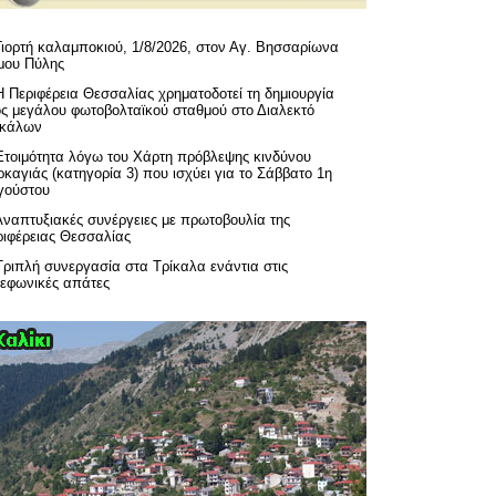
Γιορτή καλαμποκιού, 1/8/2026, στον Αγ. Βησσαρίωνα
μου Πύλης
H Περιφέρεια Θεσσαλίας χρηματοδοτεί τη δημιουργία
ός μεγάλου φωτοβολταϊκού σταθμού στο Διαλεκτό
ικάλων
Ετοιμότητα λόγω του Χάρτη πρόβλεψης κινδύνου
καγιάς (κατηγορία 3) που ισχύει για το Σάββατο 1η
γούστου
Αναπτυξιακές συνέργειες με πρωτοβουλία της
ριφέρειας Θεσσαλίας
Τριπλή συνεργασία στα Τρίκαλα ενάντια στις
λεφωνικές απάτες